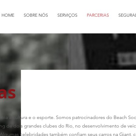
HOME
SOBRE NÓS
SERVIÇOS
PARCERIAS
SEGURA
as
ia a cultura e o esporte. Somos patrocinadores do Beach Socc
g de dois grandes clubes do Rio, no desenvolvimento de veíc
. Algumas celebridades também confiam seus carros na Giant, 