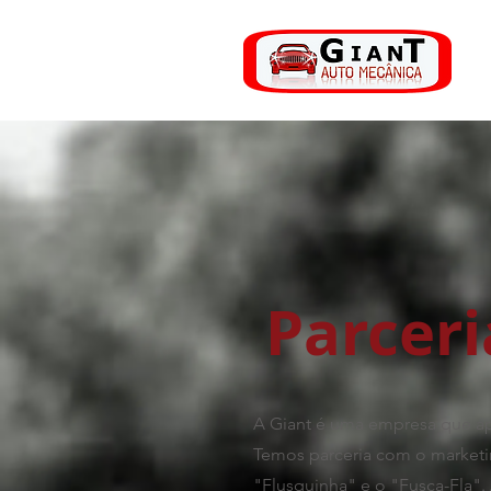
Parceri
A Giant é uma empresa que apo
Temos parceria com o marketin
"Flusquinha" e o "Fusca-Fla"